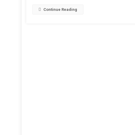
वाले
Continue Reading
टी-20
वर्ल्ड
कप
में
पूर्व
कप्तान
धोनी
की
एंट्री