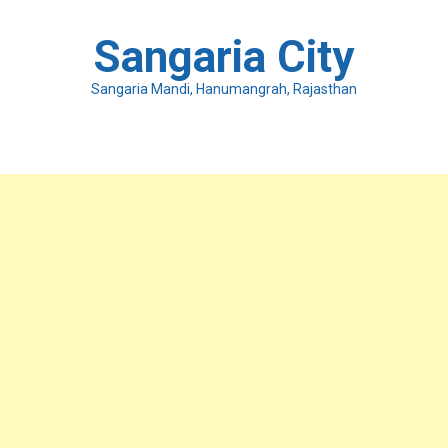
Skip
to
Sangaria City
content
Sangaria Mandi, Hanumangrah, Rajasthan