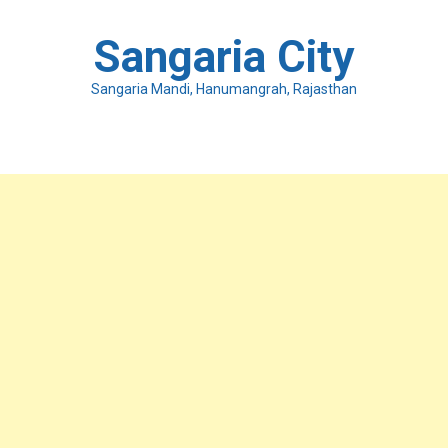
Skip
to
Sangaria City
content
Sangaria Mandi, Hanumangrah, Rajasthan