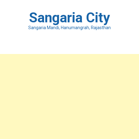
Skip
to
Sangaria City
content
Sangaria Mandi, Hanumangrah, Rajasthan