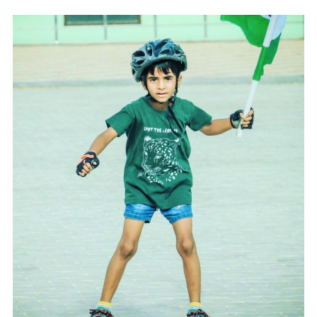
में
बनाये
कई
रिकॉर्ड