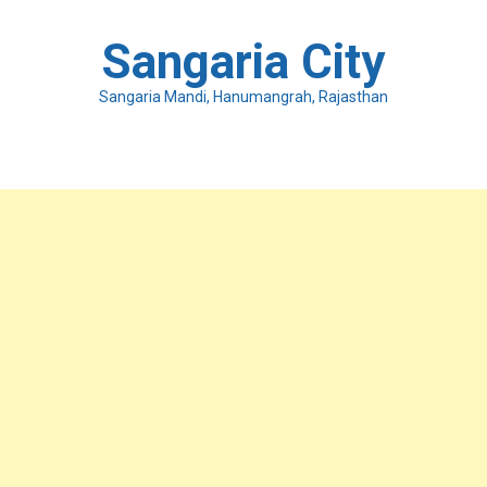
Skip
to
Sangaria City
content
Sangaria Mandi, Hanumangrah, Rajasthan