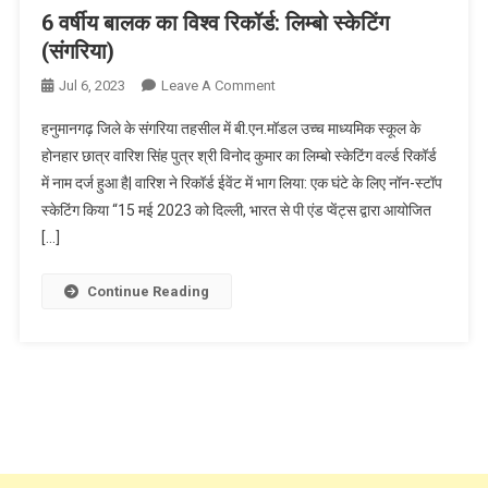
6 वर्षीय बालक का विश्व रिकॉर्ड: लिम्बो स्केटिंग
(संगरिया)
On
Jul 6, 2023
Leave A Comment
6
हनुमानगढ़ जिले के संगरिया तहसील में बी.एन.मॉडल उच्च माध्यमिक स्कूल के
वर्षीय
होनहार छात्र वारिश सिंह पुत्र श्री विनोद कुमार का लिम्बो स्केटिंग वर्ल्ड रिकॉर्ड
बालक
में नाम दर्ज हुआ है| वारिश ने रिकॉर्ड ईवेंट में भाग लिया: एक घंटे के लिए नॉन-स्टॉप
का
स्केटिंग किया “15 मई 2023 को दिल्ली, भारत से पी एंड प्वेंट्स द्वारा आयोजित
विश्व
रिकॉर्ड:
[…]
लिम्बो
स्केटिंग
Continue Reading
(संगरिया)