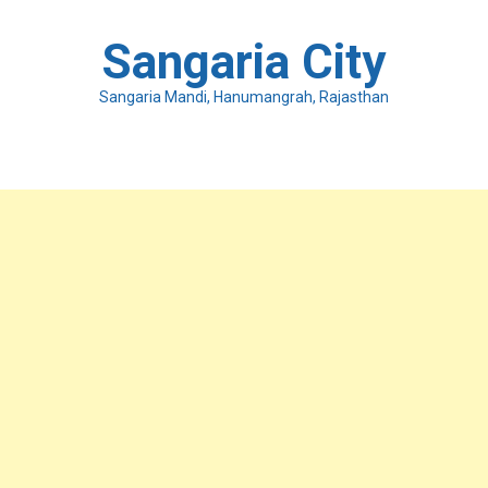
Skip
to
Sangaria City
content
Sangaria Mandi, Hanumangrah, Rajasthan