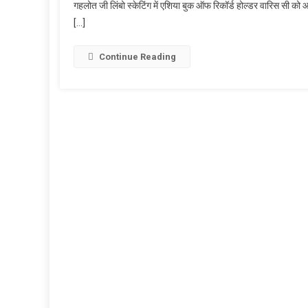
गहलोत जी लिंबो स्केटिंग में एशिया बुक ऑफ रिकॉर्ड होल्डर वारिस सी को आश
में
[…]
एशिया
बुक
ऑफ
Continue Reading
रिकॉर्ड
होल्डर
वारिस
सिंह
को
भारत
सरकार
द्वारा
प्राइड
ऑफ
इंडिया
अवार्ड
से
सम्मानित
किया