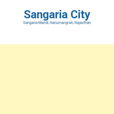
Skip
to
Sangaria City
content
Sangaria Mandi, Hanumangrah, Rajasthan