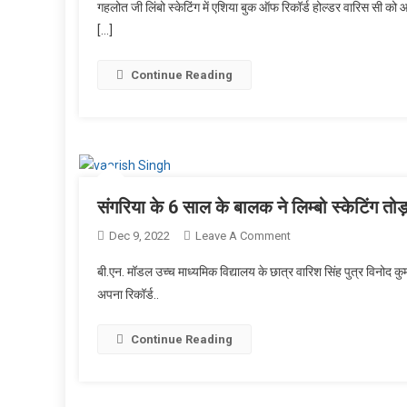
गहलोत जी लिंबो स्केटिंग में एशिया बुक ऑफ रिकॉर्ड होल्डर वारिस सी को आश
में
[…]
एशिया
बुक
ऑफ
Continue Reading
रिकॉर्ड
होल्डर
वारिस
सिंह
को
भारत
संगरिया के 6 साल के बालक ने लिम्बो स्केटिंग तोड़ा
सरकार
On
Dec 9, 2022
Leave A Comment
द्वारा
संगरिया
प्राइड
बी.एन. मॉडल उच्च माध्यमिक विद्यालय के छात्र वारिश सिंह पुत्र विनोद कुमार 
के
ऑफ
अपना रिकॉर्ड..
6
इंडिया
साल
अवार्ड
Continue Reading
के
से
बालक
सम्मानित
ने
किया
लिम्बो