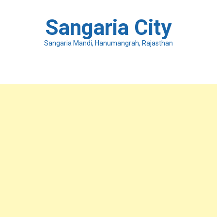
Skip
to
Sangaria City
content
Sangaria Mandi, Hanumangrah, Rajasthan