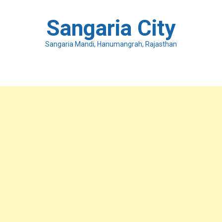
Skip
to
Sangaria City
content
Sangaria Mandi, Hanumangrah, Rajasthan