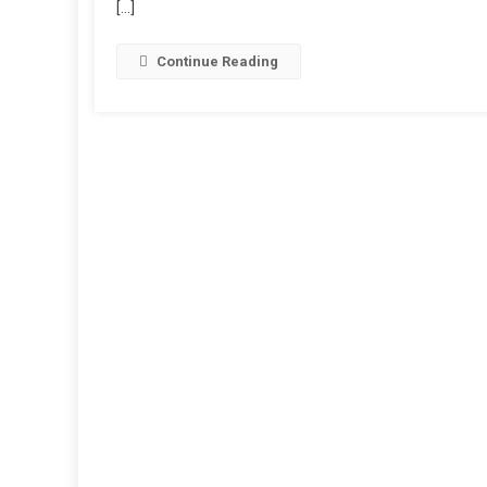
[…]
Saste
Din’
सेल
Continue Reading