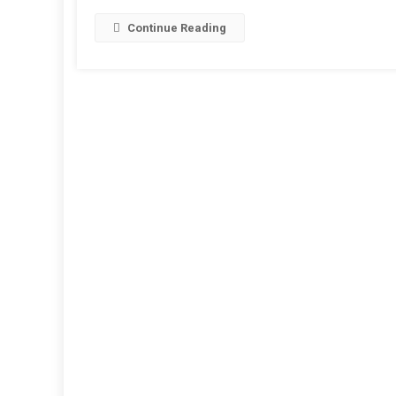
:
Continue Reading
दूसरे
टी-20
में
द.
अफ्रीका
ने
टीम
इंडिया
को
6
विकेट
से
दी
करारी
मात