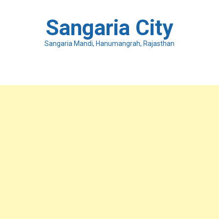
Skip
to
Sangaria City
content
Sangaria Mandi, Hanumangrah, Rajasthan