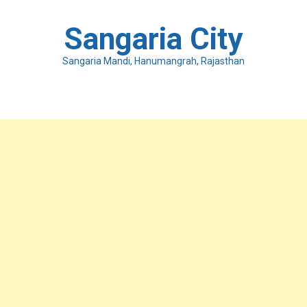
Skip
to
Sangaria City
content
Sangaria Mandi, Hanumangrah, Rajasthan