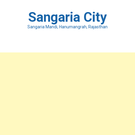
Skip
to
Sangaria City
content
Sangaria Mandi, Hanumangrah, Rajasthan