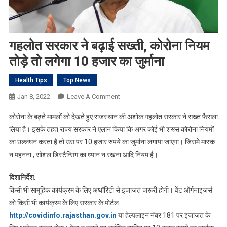
गहलोत सरकार ने बढ़ाई सख्ती, कोरोना नियम
तोड़े तो लगेगा 10 हजार का जुर्माना
Health Tips
Top News
On
Jan 8, 2022
Leave A Comment
गहलोत
कोरोना के बढ़ते मामलों को देखते हुए राजस्थान की अशोक गहलोत सरकार ने सख्त फैसला
सरकार
लिया है। इसके तहत राज्य सरकार ने एलान किया कि अगर कोई भी शख्स कोरोना नियमों
ने
का उल्लंघन करता है तो उस पर 10 हजार रुपये का जुर्माना लगाया जाएगा। जिसमे मास्क
बढ़ाई
न पहनना , सोशल डिस्टैन्सिंग का ध्यान न रखना आदि नियम है।
सख्ती,
कोरोना
दिशानिर्देश
:
नियम
तोड़े
किसी भी सामूहिक कार्यक्रम के लिए अथॉरिटी से इजाजत जरूरी होगी। वेंट ऑर्गनाइजर्स
तो
को किसी भी कार्यक्रम के लिए सरकार के पोर्टल
लगेगा
http://covidinfo.rajasthan.gov.in
या हेल्पलाइन नंबर 181 पर इजाजत के
10