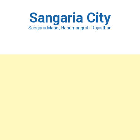
Skip
to
Sangaria City
content
Sangaria Mandi, Hanumangrah, Rajasthan