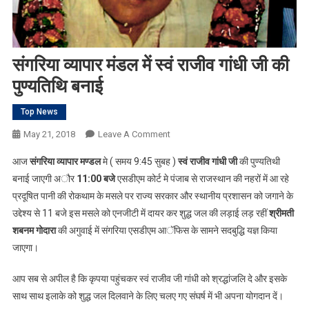
संगरिया व्यापार मंडल में स्वं राजीव गांधी जी की
पुण्यतिथि बनाई
Top News
On
May 21, 2018
Leave A Comment
संगरिया
आज
संगरिया व्यापार मण्डल
मे ( समय 9:45 सुबह )
स्वं राजीव गांधी जी
की पुण्यतिथी
व्यापार
बनाई जाएगी अौर
11:00 बजे
एसडीएम कोर्ट मे पंजाब से राजस्थान की नहरों में आ रहे
मंडल
प्रदूषित पानी की रोकथाम के मसले पर राज्य सरकार और स्थानीय प्रशासन को जगाने के
में
उद्देश्य से 11 बजे इस मसले को एनजीटी में दायर कर शुद्ध जल की लड़ाई लड़ रहीं
स्वं
श्रीमती
राजीव
शबनम गोदारा
की अगुवाई में संगरिया एसडीएम आॅफिस के सामने सदबुद्धि यज्ञ किया
गांधी
जाएगा।
जी
की
आप सब से अपील है कि कृपया पहुंचकर स्वं राजीव जी गांधी को श्रद्धांजलि दे और इसके
पुण्यतिथि
साथ साथ इलाके को शुद्ध जल दिलवाने के लिए चलए गए संघर्ष में भी अपना योगदान दें।
बनाई