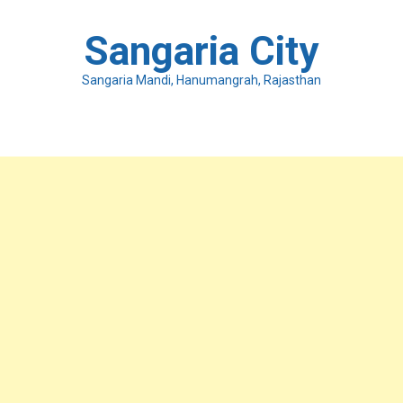
Skip
to
Sangaria City
content
Sangaria Mandi, Hanumangrah, Rajasthan