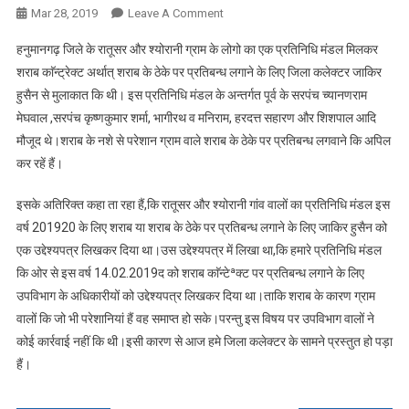
On
Mar 28, 2019
Leave A Comment
शराब
हनुमानगढ़ जिले के रातूसर और श्योरानी ग्राम के लोगो का एक प्रतिनिधि मंडल मिलकर
पर
शराब काॅन्ट्रेक्ट अर्थात् शराब के ठेके पर प्रतिबन्ध लगाने के लिए जिला कलेक्टर जाकिर
प्रतिबन्ध
हुसैन से मुलाकात कि थी। इस प्रतिनिधि मंडल के अन्तर्गत पूर्व के सरपंच च्यानणराम
लगाने
मेघवाल ,सरपंच कृष्णकुमार शर्मा, भागीरथ व मनिराम, हरदत्त सहारण और शिशपाल आदि
के
लिए,
मौजूद थे।शराब के नशे से परेशान ग्राम वाले शराब के ठेके पर प्रतिबन्ध लगवाने कि अपिल
रातूसर
कर रहें हैं।
और
श्योरानी
इसके अतिरिक्त कहा ता रहा हैं,कि रातूसर और श्योरानी गांव वालों का प्रतिनिधि मंडल इस
ग्राम
वर्ष 2019­20 के लिए शराब या शराब के ठेके पर प्रतिबन्ध लगाने के लिए जाकिर हुसैन को
के
एक उद्देश्य­पत्र लिखकर दिया था।उस उद्देश्य­पत्र में लिखा था,कि हमारे प्रतिनिधि मंडल
लोगो
कि ओर से इस वर्ष 14.02.2019द को शराब काॅन्टेªक्ट पर प्रतिबन्ध लगाने के लिए
ने
उपविभाग के अधिकारीयों को उद्देश्य­पत्र लिखकर दिया था।ताकि शराब के कारण ग्राम
किया
वालों कि जो भी परेशानियां हैं वह समाप्त हो सके।परन्तु इस विषय पर उपविभाग वालों ने
जिला
कोई कार्रवाई नहीं कि थी।इसी कारण से आज हमे जिला कलेक्टर के सामने प्रस्तुत हो पड़ा
कलेक्टर
हैं।
से
अनुरोध-