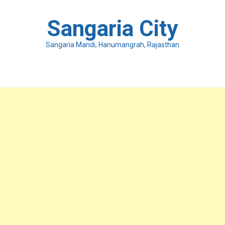
Skip
to
Sangaria City
content
Sangaria Mandi, Hanumangrah, Rajasthan