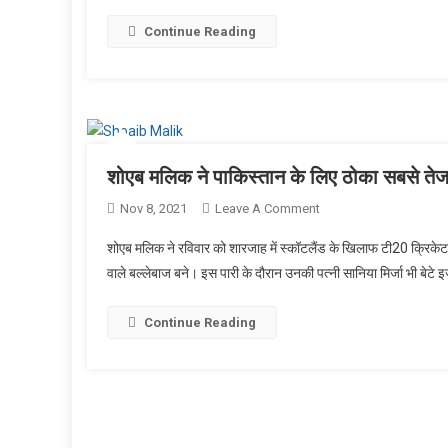
अपने
Continue Reading
पति
शोएब
मलिक
के
लिए
बजाई
ताली
शोएब मलिक ने पाकिस्तान के लिए ठोका सबसे ते
On
Nov 8, 2021
Leave A Comment
शोएब
शोएब मलिक ने रविवार को शारजाह में स्कॉटलैंड के खिलाफ टी20 क्रिकेट
मलिक
वाले बल्लेबाज बने। इस पारी के दौरान उनकी पत्नी सानिया मिर्जा भी ब
ने
पाकिस्तान
Continue Reading
के
लिए
ठोका
सबसे
तेज
टी20