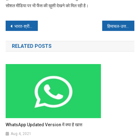
सोशल मीडिया पर भी फैंस की ख़ुशी देखने को मिल रही है।
Post
भारत-श्रीलंका सीरीज 18 जुलाई से-29 जुलाई तक खेले जाएंगे 3 वनडे और 3 टी-20 मैच
हिमाचल-उत्तराखंड में बारिश-बाढ़ से भारी तबाही
navigation
RELATED POSTS
WhatsApp Updated Version में क्या है खास
Aug 4, 2021