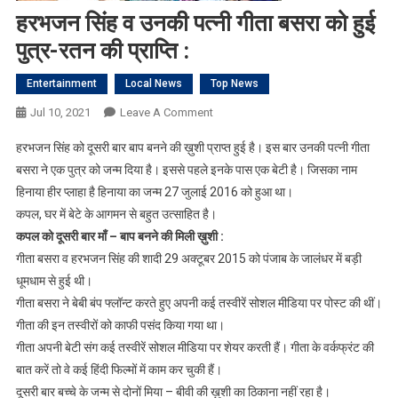
हरभजन सिंह व उनकी पत्नी गीता बसरा को हुई
पुत्र-रतन की प्राप्ति :
Entertainment
Local News
Top News
On
Jul 10, 2021
Leave A Comment
हरभजन
हरभजन सिंह को दूसरी बार बाप बनने की ख़ुशी प्राप्त हुई है। इस बार उनकी पत्नी गीता
सिंह
बसरा ने एक पुत्र को जन्म दिया है। इससे पहले इनके पास एक बेटी है। जिसका नाम
व
हिनाया हीर प्लाहा है हिनाया का जन्म 27 जुलाई 2016 को हुआ था।
उनकी
कपल, घर में बेटे के आगमन से बहुत उत्साहित है।
पत्नी
गीता
कपल को दूसरी बार माँ – बाप बनने की मिली ख़ुशी :
बसरा
गीता बसरा व हरभजन सिंह की शादी 29 अक्टूबर 2015 को पंजाब के जालंधर में बड़ी
को
धूमधाम से हुई थी।
हुई
गीता बसरा ने बेबी बंप फ्लॉन्ट करते हुए अपनी कई तस्वीरें सोशल मीडिया पर पोस्ट की थीं।
पुत्र-
गीता की इन तस्वीरों को काफी पसंद किया गया था।
रतन
गीता अपनी बेटी संग कई तस्वीरें सोशल मीडिया पर शेयर करती हैं। गीता के वर्कफ्रंट की
की
बात करें तो वे कई हिंदी फिल्मों में काम कर चुकी हैं।
प्राप्ति
दूसरी बार बच्चे के जन्म से दोनों मिया – बीवी की ख़ुशी का ठिकाना नहीं रहा है।
: