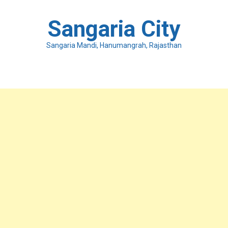
Skip
to
Sangaria City
content
Sangaria Mandi, Hanumangrah, Rajasthan