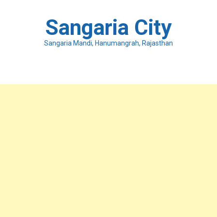
Skip
to
Sangaria City
content
Sangaria Mandi, Hanumangrah, Rajasthan