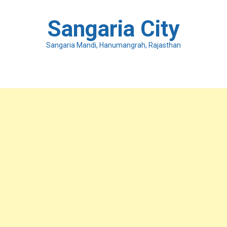
Skip
to
Sangaria City
content
Sangaria Mandi, Hanumangrah, Rajasthan