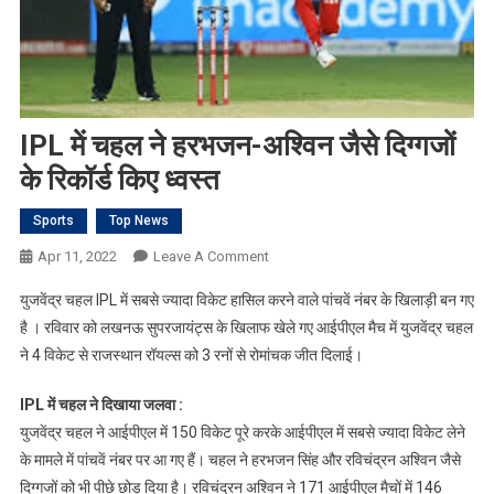
IPL में चहल ने हरभजन-अश्विन जैसे दिग्गजों
के रिकॉर्ड किए ध्वस्त
Sports
Top News
On
Apr 11, 2022
Leave A Comment
IPL
युजवेंद्र चहल IPL में सबसे ज्यादा विकेट हासिल करने वाले पांचवें नंबर के खिलाड़ी बन गए
में
है । रविवार को लखनऊ सुपरजायंट्स के खिलाफ खेले गए आईपीएल मैच में युजवेंद्र चहल
चहल
ने 4 विकेट से राजस्थान रॉयल्स को 3 रनों से रोमांचक जीत दिलाई।
ने
हरभजन-
IPL में चहल ने दिखाया जलवा :
अश्विन
युजवेंद्र चहल ने आईपीएल में 150 विकेट पूरे करके आईपीएल में सबसे ज्यादा विकेट लेने
जैसे
दिग्गजों
के मामले में पांचवें नंबर पर आ गए हैं। चहल ने हरभजन सिंह और रविचंद्रन अश्विन जैसे
के
दिग्गजों को भी पीछे छोड़ दिया है। रविचंद्रन अश्विन ने 171 आईपीएल मैचों में 146