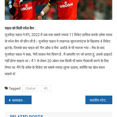
चहल को मिली पर्पल कैप :
युजवेंद्र चहल ने IPL 2022 में अब तक सबसे ज्यादा 11 विकेट हासिल करके उमेश यादव
से पर्पल कैप भी छीन ली है। युजवेंद्र चहल ने लखनऊ सुपरजायंट्स के खिलाफ 4 विकेट
झटके, जिसके बाद चहल को ‘मैन ऑफ द मैच’ अवॉर्ड से भी नवाजा गया। मैच के बाद
युजवेंद्र चहल ने कहा, ‘मेरी ताकत मेरा दिमाग है , मैं आमतौर पर जो करता हूं, उससे डाइवर्ट
नहीं होना चाहता था। मैं 1 से लेकर 20 ओवर तक किसी भी समय गेंदबाजी करने के लिए
तैयार था. मैंने डि कॉक के विकेट का सबसे ज्यादा लुत्फ उठाया, क्योंकि वह खेल बदल
सकते थे.’
Tagged
Chahal
IPL
Post
खसखस और अखरोट मिलाकर खाना सेहत के लिए बहुत फायदेमंद
भारतीय स्टेट बैंक : विभिन्न पदों पर भर्ती का नोटिफिकेशन जारी
navigation
RELATED POSTS