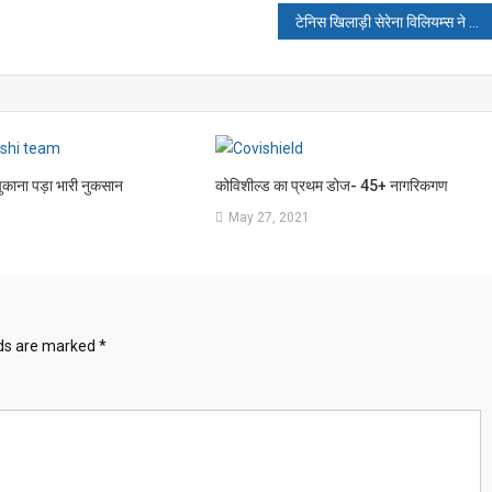
टेनिस खिलाड़ी सेरेना विलियम्स ने यूएस ओपन से नाम वापस लिया
चुकाना पड़ा भारी नुकसान
कोविशील्ड का प्रथम डोज- 45+ नागरिकगण
1
May 27, 2021
lds are marked
*